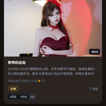
99:58
黎明前迷局
2025年11月2日 美国院线上映。多条线索并行推进，真相在最后一
刻才被完整拼合。配乐与声场设计突出环境质感，使观众更易沉浸
其中。推荐给偏爱群像戏与命运母题的影迷。
82.9K
2025-11-02
7.1
片单
美国
#喜剧
#院线
+
3