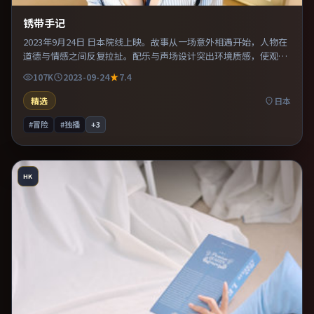
锈带手记
2023年9月24日 日本院线上映。故事从一场意外相遇开始，人物在
道德与情感之间反复拉扯。配乐与声场设计突出环境质感，使观众
更易沉浸其中。既有类型片爽感，也保留作者表达，口碑潜力不
107K
2023-09-24
7.4
俗。
精选
日本
#冒险
#独播
+
3
HK