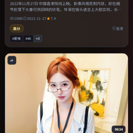
2022年11月27日 中国香港院线上映。影像风格克制内敛，却在细
节处埋下大量可供回味的伏笔。导演在镜头语言上大胆实验，长镜
头与特写交替强化压迫感。推荐给偏爱群像戏与命运母题的影迷。
108K
2022-11-27
7.4
高分
香港
#爱情
#4K
+
3
JP
99:34