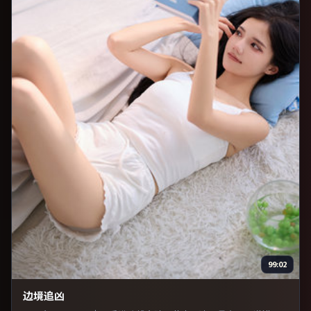
99:02
边境追凶