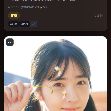
96.5K
2019-01-21
9.5
正版
香港
#犯罪
#热播
+
3
CN