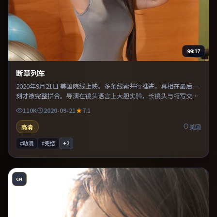
99:17
断章列车
2020年9月21日 美国院线上映。多条线索并行推进，真相在最后一
刻才被完整拼合。导演在镜头语言上大胆实验，长镜头与特写交替
强化压迫感。适合喜欢现实主义题材的观众，情绪后劲较足。
110K
2020-09-21
7.1
高清
美国
#动漫
#完结
+
2
CN