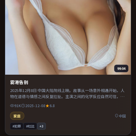
99:04
雾港告别
2025年12月8日 中国大陆院线上映。故事从一场意外相遇开始，人
物在道德与情感之间反复拉扯。主演之间的化学反应自然可信，对
手戏张力贯穿全片。片尾留白意味深长，值得二刷细品台词与构
91K
2025-12-08
6.8
图。
家庭
中国
#犯罪
#杜比
+
3