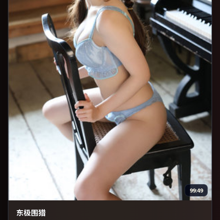
99:49
东极围猎