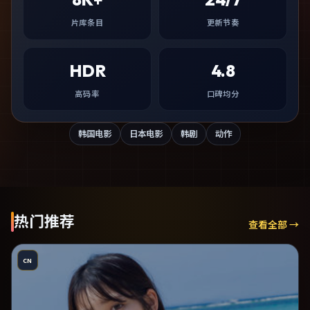
片库条目
更新节奏
HDR
4.8
高码率
口碑均分
韩国电影
日本电影
韩剧
动作
热门推荐
查看全部 →
CN