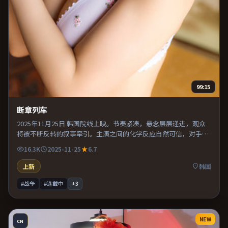
99:15
断章列车
2025年11月25日 韩国院线上映。节奏紧凑，悬念层层递进，观众
将被不断反转的叙事牵引。主演之间的化学反应自然可信，对手戏
张力贯穿全片。推荐给偏爱群像戏与命运母题的影迷。
16.3K
2025-11-25
6.7
上新
韩国
#战争
#连载中
+
3
NEW
CN