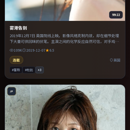
99:22
雾港告别
2019年12月7日 英国院线上映。影像风格克制内敛，却在细节处埋
下大量可供回味的伏笔。主演之间的化学反应自然可信，对手戏张
力贯穿全片。推荐给偏爱群像戏与命运母题的影迷。
109K
2019-12-07
6.5
连载
英国
#冒险
#杜比
+
3
JP