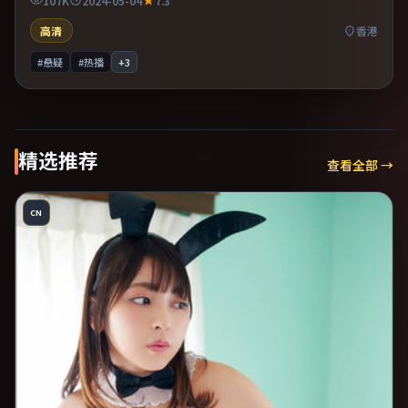
107K
2024-05-04
7.3
劲较足。
高清
香港
#悬疑
#热播
+
3
精选推荐
查看全部 →
CN