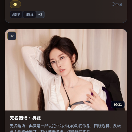
4K
中国
#爱情
#院线
+
3
HK
99:31
无名猎场·典藏
无名猎场·典藏是一部以犯罪为核心的影视作品，围绕危机、反转
与人物成长展开，整体节奏紧凑，值得推荐观看。