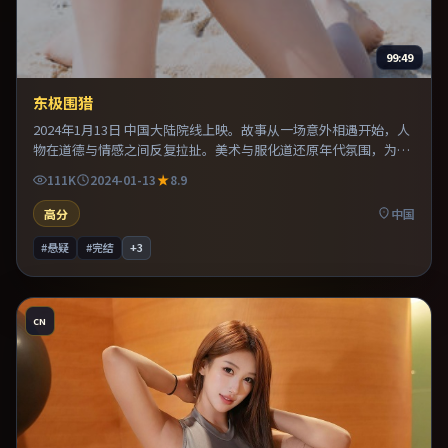
99:49
东极围猎
2024年1月13日 中国大陆院线上映。故事从一场意外相遇开始，人
物在道德与情感之间反复拉扯。美术与服化道还原年代氛围，为人
物动机提供可信支撑。既有类型片爽感，也保留作者表达，口碑潜
111K
2024-01-13
8.9
力不俗。
高分
中国
#悬疑
#完结
+
3
CN