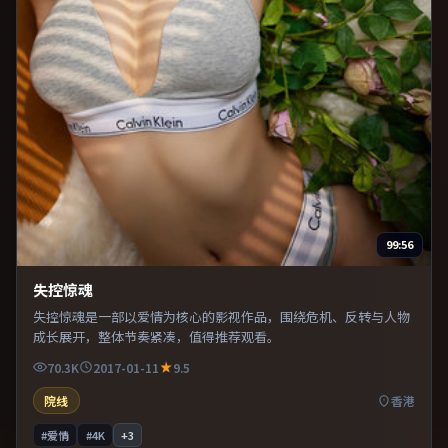
99:56
失控惊魂
失控惊魂是一部以爱情为核心的影视作品，围绕危机、反转与人物
成长展开，整体节奏紧凑，值得推荐观看。
70.3K
2017-01-11
9.5
院线
香港
#爱情
#4K
+
3