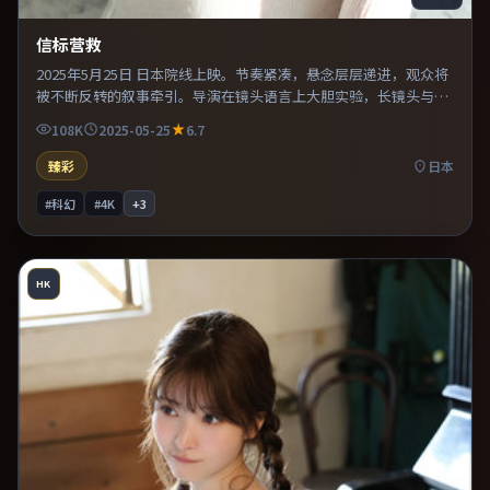
信标营救
2025年5月25日 日本院线上映。节奏紧凑，悬念层层递进，观众将
被不断反转的叙事牵引。导演在镜头语言上大胆实验，长镜头与特
写交替强化压迫感。片尾留白意味深长，值得二刷细品台词与构
108K
2025-05-25
6.7
图。
臻彩
日本
#科幻
#4K
+
3
HK