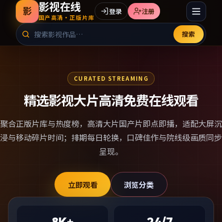
影视在线
影
登录
注册
国产高清·正版片库
搜索
CURATED STREAMING
精选影视大片高清免费在线观看
聚合正版片库与热度榜，
高清大片国产片
即点即播，适配大屏沉
浸与移动碎片时间；排期每日轮换，口碑佳作与院线级画质同步
呈现。
立即观看
浏览分类
8K+
24/7