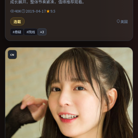
成长展开，整体节奏紧凑，值得推荐观看。
40K
2019-04-17
9.5
连载
美国
#悬疑
#院线
+
3
CN