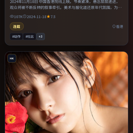
2024年11月18日 中国香港院线上映。节奏紧凑，悬念层层递进，
观众将被不断反转的叙事牵引。美术与服化道还原年代氛围，为人
物动机提供可信支撑。推荐给偏爱群像戏与命运母题的影迷。
107K
2024-11-18
7.5
连载
香港
#动作
#杜比
+
3
HK