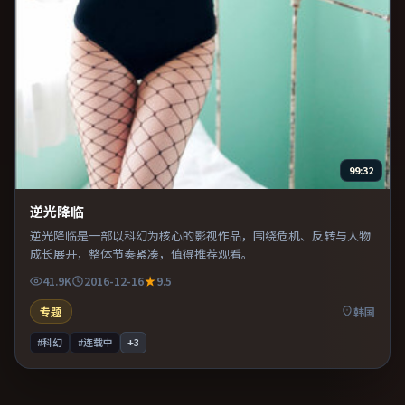
99:32
逆光降临
逆光降临是一部以科幻为核心的影视作品，围绕危机、反转与人物
成长展开，整体节奏紧凑，值得推荐观看。
41.9K
2016-12-16
9.5
专题
韩国
#科幻
#连载中
+
3