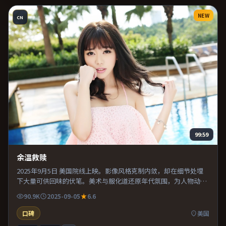
NEW
CN
99:59
余温救赎
2025年9月5日 美国院线上映。影像风格克制内敛，却在细节处埋
下大量可供回味的伏笔。美术与服化道还原年代氛围，为人物动机
提供可信支撑。推荐给偏爱群像戏与命运母题的影迷。
90.9K
2025-09-05
6.6
口碑
美国